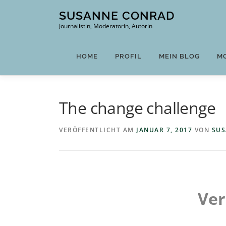
Zum
SUSANNE CONRAD
Inhalt
Journalistin, Moderatorin, Autorin
springen
HOME
PROFIL
MEIN BLOG
M
The change challenge
VERÖFFENTLICHT AM
JANUAR 7, 2017
VON
SUS
Ver