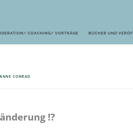
ODERATION/ COACHING/ VORTRÄGE
BÜCHER UND VERÖ
ANNE CONRAD
änderung !?