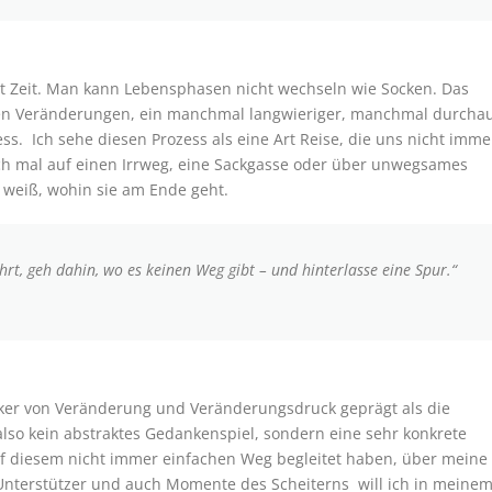
ht Zeit. Man kann Lebensphasen nicht wechseln wie Socken. Das
oßen Veränderungen, ein manchmal langwieriger, manchmal durcha
s. Ich sehe diesen Prozess als eine Art Reise, die uns nicht imme
ch mal auf einen Irrweg, eine Sackgasse oder über unwegsames
t weiß, wohin sie am Ende geht.
geh dahin, wo es keinen Weg gibt – und hinterlasse eine Spur.“
ärker von Veränderung und Veränderungsdruck geprägt als die
also kein abstraktes Gedankenspiel, sondern eine sehr konkrete
 diesem nicht immer einfachen Weg begleitet haben, über meine
 Unterstützer und auch Momente des Scheiterns will ich in meine