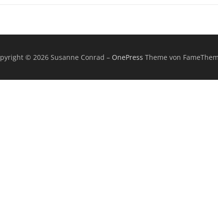
pyright © 2026 Susanne Conrad
–
OnePress
Theme von FameThem