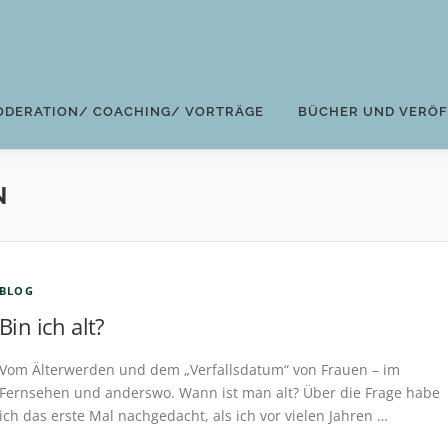
ODERATION/ COACHING/ VORTRÄGE
BÜCHER UND VERÖ
N
BLOG
Bin ich alt?
Vom Älterwerden und dem „Verfallsdatum“ von Frauen – im
Fernsehen und anderswo. Wann ist man alt? Über die Frage habe
ich das erste Mal nachgedacht, als ich vor vielen Jahren …