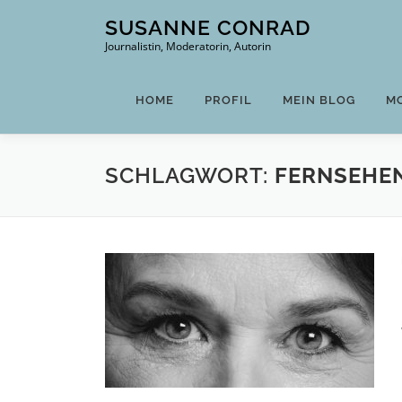
Zum
SUSANNE CONRAD
Inhalt
Journalistin, Moderatorin, Autorin
springen
HOME
PROFIL
MEIN BLOG
M
SCHLAGWORT:
FERNSEHE