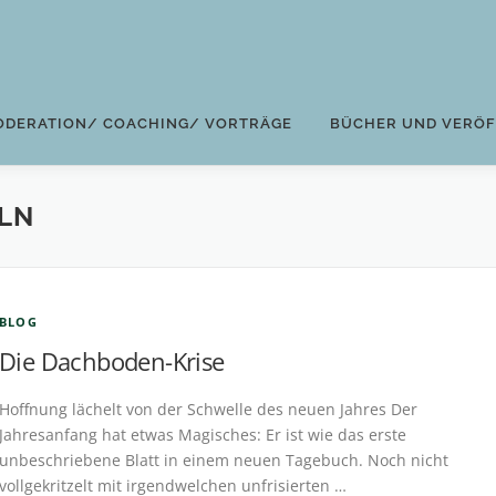
ODERATION/ COACHING/ VORTRÄGE
BÜCHER UND VERÖ
LN
BLOG
Die Dachboden-Krise
Hoffnung lächelt von der Schwelle des neuen Jahres Der
Jahresanfang hat etwas Magisches: Er ist wie das erste
unbeschriebene Blatt in einem neuen Tagebuch. Noch nicht
vollgekritzelt mit irgendwelchen unfrisierten …