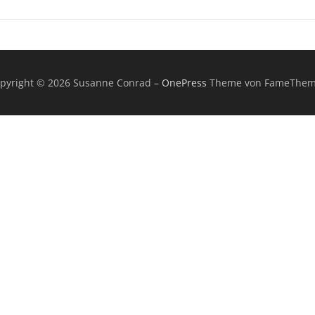
pyright © 2026 Susanne Conrad
–
OnePress
Theme von FameThem