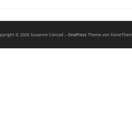
pyright © 2026 Susanne Conrad
–
OnePress
Theme von FameThem